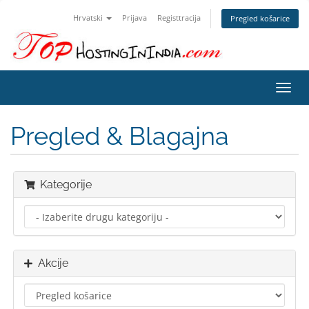
Hrvatski
Prijava
Registtracija
Pregled košarice
Preba
navig
Pregled & Blagajna
Kategorije
Akcije